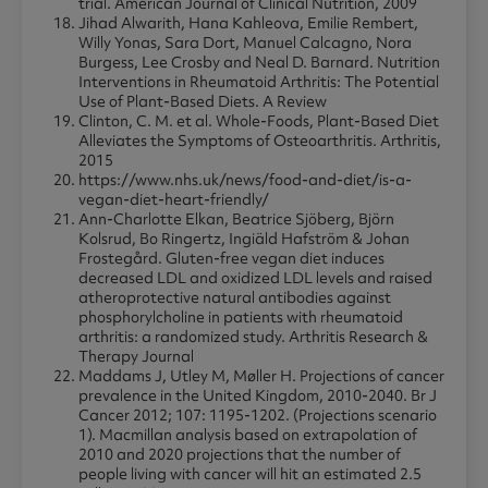
trial. American Journal of Clinical Nutrition, 2009
Jihad Alwarith, Hana Kahleova, Emilie Rembert,
Willy Yonas, Sara Dort, Manuel Calcagno, Nora
Burgess, Lee Crosby and Neal D. Barnard. Nutrition
Interventions in Rheumatoid Arthritis: The Potential
Use of Plant-Based Diets. A Review
Clinton, C. M. et al. Whole-Foods, Plant-Based Diet
Alleviates the Symptoms of Osteoarthritis. Arthritis,
2015
https://www.nhs.uk/news/food-and-diet/is-a-
vegan-diet-heart-friendly/
Ann-Charlotte Elkan, Beatrice Sjöberg, Björn
Kolsrud, Bo Ringertz, Ingiäld Hafström & Johan
Frostegård. Gluten-free vegan diet induces
decreased LDL and oxidized LDL levels and raised
atheroprotective natural antibodies against
phosphorylcholine in patients with rheumatoid
arthritis: a randomized study. Arthritis Research &
Therapy Journal
Maddams J, Utley M, Møller H. Projections of cancer
prevalence in the United Kingdom, 2010-2040. Br J
Cancer 2012; 107: 1195-1202. (Projections scenario
1). Macmillan analysis based on extrapolation of
2010 and 2020 projections that the number of
people living with cancer will hit an estimated 2.5