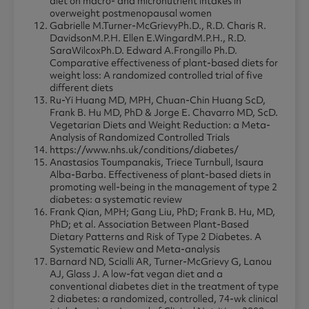
diet on macro- and micronutrient intakes in
overweight postmenopausal women
Gabrielle M.Turner-McGrievyPh.D., R.D. Charis R.
DavidsonM.P.H. Ellen E.WingardM.P.H., R.D.
SaraWilcoxPh.D. Edward A.Frongillo Ph.D.
Comparative effectiveness of plant-based diets for
weight loss: A randomized controlled trial of five
different diets
Ru-Yi Huang MD, MPH, Chuan-Chin Huang ScD,
Frank B. Hu MD, PhD & Jorge E. Chavarro MD, ScD.
Vegetarian Diets and Weight Reduction: a Meta-
Analysis of Randomized Controlled Trials
https://www.nhs.uk/conditions/diabetes/
Anastasios Toumpanakis, Triece Turnbull, Isaura
Alba-Barba. Effectiveness of plant-based diets in
promoting well-being in the management of type 2
diabetes: a systematic review
Frank Qian, MPH; Gang Liu, PhD; Frank B. Hu, MD,
PhD; et al. Association Between Plant-Based
Dietary Patterns and Risk of Type 2 Diabetes. A
Systematic Review and Meta-analysis
Barnard ND, Scialli AR, Turner-McGrievy G, Lanou
AJ, Glass J. A low-fat vegan diet and a
conventional diabetes diet in the treatment of type
2 diabetes: a randomized, controlled, 74-wk clinical