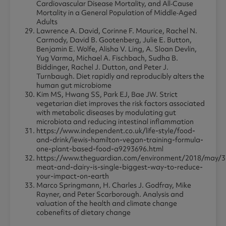
Cardiovascular Disease Mortality, and All‐Cause
Mortality in a General Population of Middle‐Aged
Adults
Lawrence A. David, Corinne F. Maurice, Rachel N.
Carmody, David B. Gootenberg, Julie E. Button,
Benjamin E. Wolfe, Alisha V. Ling, A. Sloan Devlin,
Yug Varma, Michael A. Fischbach, Sudha B.
Biddinger, Rachel J. Dutton, and Peter J.
Turnbaugh. Diet rapidly and reproducibly alters the
human gut microbiome
Kim MS, Hwang SS, Park EJ, Bae JW. Strict
vegetarian diet improves the risk factors associated
with metabolic diseases by modulating gut
microbiota and reducing intestinal inflammation
https://www.independent.co.uk/life-style/food-
and-drink/lewis-hamilton-vegan-training-formula-
one-plant-based-food-a9293696.html
https://www.theguardian.com/environment/2018/may/3
meat-and-dairy-is-single-biggest-way-to-reduce-
your-impact-on-earth
Marco Springmann, H. Charles J. Godfray, Mike
Rayner, and Peter Scarborough. Analysis and
valuation of the health and climate change
cobenefits of dietary change