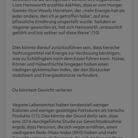
Liam Hemsworth erzählte AskMen, dass er vom Hunger
Games-Star Woody Harrelson, der „mehr Energie hat als
jeder andere, den ich je getroffen habe“, auf eine
pflanzliche Ernährung umgestellt wurde. Seitdem er
Veganer geworden ist, hat sich Hemsworth „erstaunlich
gefühlt und isst seither auf diese Weise“ (10)
Dies könnte darauf zurückzuführen sein, dass tierische
Nahrungsmittel viel Energie zur Verdauung benötigen,
was zu Schläfrigkeit nach dem Essen führen kann. Nüsse,
Körner und Hülsenfrüchte hingegen haben einen
niedrigen glykämischen Index, der den Blutzucker
stabilisiert und Energieabstürze verhindert.
Du könntest Gewicht verlieren
Vegane Lebensmittel haben tendenziell weniger
Kalorien und weniger gesättigte Fettsäuren als tierische
Produkte (11). Dies könnte der Grund dafür sein, dass
eine 2016 durchgeführte Studie zur Gewichtsabnahme
ergab, dass Personen, die sich vegan ernähren, einen
niedrigeren Body-Mass-Index (BMI) haben und mehr