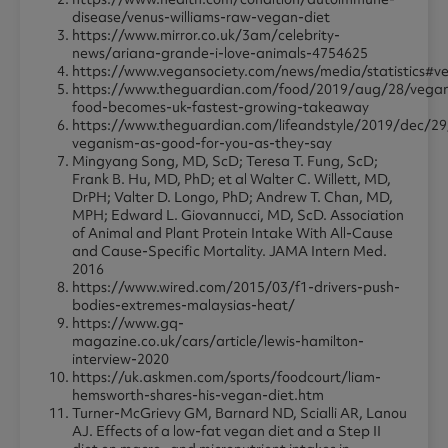
disease/venus-williams-raw-vegan-diet
https://www.mirror.co.uk/3am/celebrity-
news/ariana-grande-i-love-animals-4754625
https://www.vegansociety.com/news/media/statistics#v
https://www.theguardian.com/food/2019/aug/28/vega
food-becomes-uk-fastest-growing-takeaway
https://www.theguardian.com/lifeandstyle/2019/dec/29/
veganism-as-good-for-you-as-they-say
Mingyang Song, MD, ScD; Teresa T. Fung, ScD;
Frank B. Hu, MD, PhD; et al Walter C. Willett, MD,
DrPH; Valter D. Longo, PhD; Andrew T. Chan, MD,
MPH; Edward L. Giovannucci, MD, ScD. Association
of Animal and Plant Protein Intake With All-Cause
and Cause-Specific Mortality. JAMA Intern Med.
2016
https://www.wired.com/2015/03/f1-drivers-push-
bodies-extremes-malaysias-heat/
https://www.gq-
magazine.co.uk/cars/article/lewis-hamilton-
interview-2020
https://uk.askmen.com/sports/foodcourt/liam-
hemsworth-shares-his-vegan-diet.htm
Turner-McGrievy GM, Barnard ND, Scialli AR, Lanou
AJ. Effects of a low-fat vegan diet and a Step II