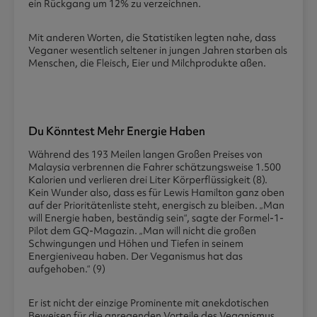
ein Rückgang um 12% zu verzeichnen.
Mit anderen Worten, die Statistiken legten nahe, dass
Veganer wesentlich seltener in jungen Jahren starben als
Menschen, die Fleisch, Eier und Milchprodukte aßen.
Du Könntest Mehr Energie Haben
Während des 193 Meilen langen Großen Preises von
Malaysia verbrennen die Fahrer schätzungsweise 1.500
Kalorien und verlieren drei Liter Körperflüssigkeit (8).
Kein Wunder also, dass es für Lewis Hamilton ganz oben
auf der Prioritätenliste steht, energisch zu bleiben. „Man
will Energie haben, beständig sein“, sagte der Formel-1-
Pilot dem GQ-Magazin. „Man will nicht die großen
Schwingungen und Höhen und Tiefen in seinem
Energieniveau haben. Der Veganismus hat das
aufgehoben.“ (9)
Er ist nicht der einzige Prominente mit anekdotischen
Beweisen für die anregenden Vorteile des Veganismus.