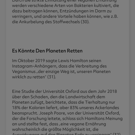
Durch die strikte Einhaltung einer veganen Ernährung
werden verschiedene Arten von Bakterien kultiviert, die
dazu beitragen können, Entzündungen im Darm zu
verringern, und andere Vorteile haben können, wie z.B.
die Ankurbelung des Stoffwechsels (30).
Es Könnte Den Planeten Retten
Im Oktober 2019 sagte Lewis Hamilton seinen
Instagram-Anhängern, dass die Verbreitung des
Veganismus „der einzige Weg ist, unseren Planeten
wirklich zu retten“ (31).
Eine Studie der Universität Oxford aus dem Jahr 2018
über den Schaden, den die Landwirtschaft dem
Planeten zufügt, berichtete, dass die Tierhaltung nur
18% der Kalorien liefert, aber 83% unseres Ackerlandes
beansprucht. Joseph Poore, von der Universität Oxford,
der die Forschung leitete, schloss sich Hamiltons Meinung
an und stellte fest, dass „eine vegane Ernährung
wahrscheinlich die größte Möglichkeit ist, die
Auswirkungen auf den Planeten Erde zu verringern“ (32).