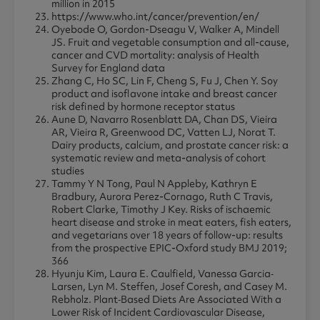
million in 2015
https://www.who.int/cancer/prevention/en/
Oyebode O, Gordon-Dseagu V, Walker A, Mindell
JS. Fruit and vegetable consumption and all-cause,
cancer and CVD mortality: analysis of Health
Survey for England data
Zhang C, Ho SC, Lin F, Cheng S, Fu J, Chen Y. Soy
product and isoflavone intake and breast cancer
risk defined by hormone receptor status
Aune D, Navarro Rosenblatt DA, Chan DS, Vieira
AR, Vieira R, Greenwood DC, Vatten LJ, Norat T.
Dairy products, calcium, and prostate cancer risk: a
systematic review and meta-analysis of cohort
studies
Tammy Y N Tong, Paul N Appleby, Kathryn E
Bradbury, Aurora Perez-Cornago, Ruth C Travis,
Robert Clarke, Timothy J Key. Risks of ischaemic
heart disease and stroke in meat eaters, fish eaters,
and vegetarians over 18 years of follow-up: results
from the prospective EPIC-Oxford study BMJ 2019;
366
Hyunju Kim, Laura E. Caulfield, Vanessa Garcia‐
Larsen, Lyn M. Steffen, Josef Coresh, and Casey M.
Rebholz. Plant‐Based Diets Are Associated With a
Lower Risk of Incident Cardiovascular Disease,