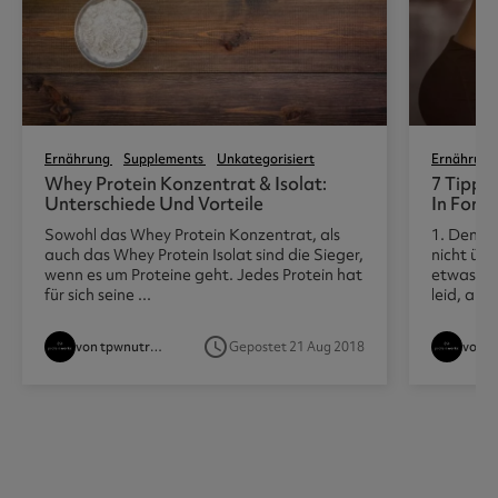
Ernährung
Supplements
Unkategorisiert
Ernährung
Whey Protein Konzentrat & Isolat:
7 Tipps
Unterschiede Und Vorteile
In Form 
Sowohl das Whey Protein Konzentrat, als
1. Denk 
auch das Whey Protein Isolat sind die Sieger,
nicht üb
wenn es um Proteine geht. Jedes Protein hat
etwas and
für sich seine ...
leid, aber
access_time
von tpwnutritionist
Gepostet 21 Aug 2018