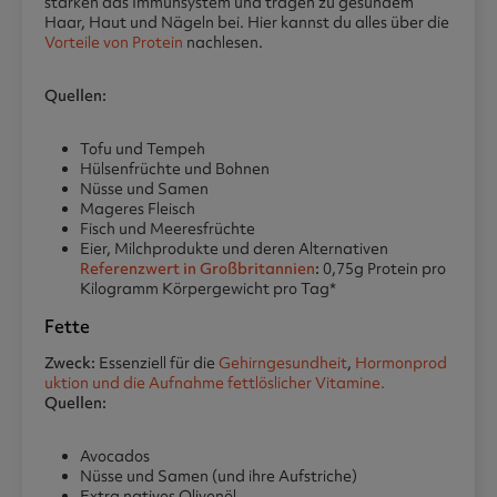
stärken das Immunsystem und tragen zu gesundem
Haar, Haut und Nägeln bei. Hier kannst du alles über die
Vorteile von Protein
nachlesen.
Quellen:
Tofu und Tempeh
Hülsenfrüchte und Bohnen
Nüsse und Samen
Mageres Fleisch
Fisch und Meeresfrüchte
Eier, Milchprodukte und deren Alternativen
Referenzwert in Großbritannien
:
0,75g Protein pro
Kilogramm Körpergewicht pro Tag*
Fette
Zweck:
Essenziell für die
Gehirngesundheit
,
Hormonprod
uktion und die Aufnahme fettlöslicher Vitamine.
Quellen:
Avocados
Nüsse und Samen (und ihre Aufstriche)
Extra natives Olivenöl