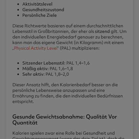
Aktivitätslevel
Gesundheitszustand
Persönliche Ziele
Diese Richtwerte basieren auf einem durchschnittlichen
Lebensstil in Großbritannien, der eher als
sitzend
gilt. Um
den individuellen Energiebedarf genauer zu berechnen,
kann man das eigene Gewicht (in Kilogramm) mit einem
„
Physical Activity Level
“ (PAL) multiplizieren:
Sitzender Lebensstil
: PAL 1,4–1,6
Mäßig aktiv
: PAL 1,6–1,8
Sehr aktiv
: PAL 1,8–2,0
Dieser Ansatz hilft, den Kalorienbedarf besser an die
persönliche Lebensweise anzupassen und eine
Ernährung zu finden, die den individuellen Bedürfnissen
entspricht.
Gesunde Gewichtsabnahme: Qualität Vor
Quantität
Kalorien spielen zwar eine Rolle bei Gesundheit und
Gewichtsmanagement (wenn das dein Ziel ist), doch die