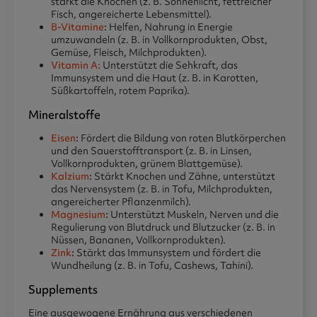
stärkt die Knochen (z. B. Sonnenlicht, fettreicher
Fisch, angereicherte Lebensmittel).
B-Vitamine
:
Helfen, Nahrung in Energie
umzuwandeln (z. B. in Vollkornprodukten, Obst,
Gemüse, Fleisch, Milchprodukten).
Vitamin A:
Unterstützt die Sehkraft, das
Immunsystem und die Haut (z. B. in Karotten,
Süßkartoffeln, rotem Paprika).
Mineralstoffe
Eisen
:
Fördert die Bildung von roten Blutkörperchen
und den Sauerstofftransport (z. B. in Linsen,
Vollkornprodukten, grünem Blattgemüse).
Kalzium
:
Stärkt Knochen und Zähne, unterstützt
das Nervensystem (z. B. in Tofu, Milchprodukten,
angereicherter Pflanzenmilch).
Magnesium
:
Unterstützt Muskeln, Nerven und die
Regulierung von Blutdruck und Blutzucker (z. B. in
Nüssen, Bananen, Vollkornprodukten).
Zink
:
Stärkt das Immunsystem und fördert die
Wundheilung (z. B. in Tofu, Cashews, Tahini).
Supplements
Eine ausgewogene Ernährung aus verschiedenen