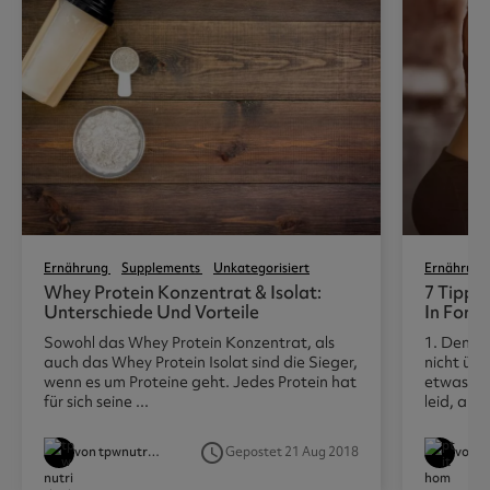
Ernährung
Supplements
Unkategorisiert
Ernährung
Whey Protein Konzentrat & Isolat:
7 Tipps
Unterschiede Und Vorteile
In Form 
Sowohl das Whey Protein Konzentrat, als
1. Denk 
auch das Whey Protein Isolat sind die Sieger,
nicht üb
wenn es um Proteine geht. Jedes Protein hat
etwas and
für sich seine ...
leid, aber
access_time
von tpwnutritionist
Gepostet 21 Aug 2018