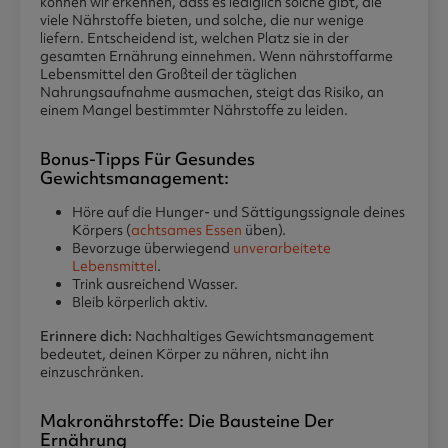
können wir erkennen, dass es lediglich solche gibt, die
viele Nährstoffe bieten, und solche, die nur wenige
liefern. Entscheidend ist, welchen Platz sie in der
gesamten Ernährung einnehmen. Wenn nährstoffarme
Lebensmittel den Großteil der täglichen
Nahrungsaufnahme ausmachen, steigt das Risiko, an
einem Mangel bestimmter Nährstoffe zu leiden.
Bonus-Tipps Für Gesundes
Gewichtsmanagement:
Höre auf die Hunger- und Sättigungssignale deines
Körpers (
achtsames Essen
üben).
Bevorzuge überwiegend
unverarbeitete
Lebensmittel
.
Trink ausreichend Wasser.
Bleib körperlich aktiv.
Erinnere dich:
Nachhaltiges Gewichtsmanagement
bedeutet, deinen Körper zu nähren, nicht ihn
einzuschränken.
Makronährstoffe: Die Bausteine Der
Ernährung