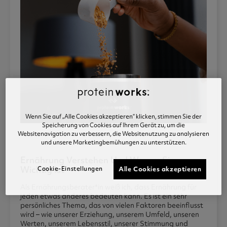
Wenn Sie auf „Alle Cookies akzeptieren“ klicken, stimmen Sie der
Speicherung von Cookies auf Ihrem Gerät zu, um die
Websitenavigation zu verbessern, die Websitenutzung zu analysieren
und unsere Marketingbemühungen zu unterstützen.
Ernährung Verstehen Und Warum Sie
Wichtig Ist
Cookie-Einstellungen
Alle Cookies akzeptieren
Als Ernährungsberater*in weiß ich, dass Ernährung für
jeden etwas anderes bedeuten kann. Es ist ein sehr
persönliches Thema, das von vielen Faktoren beeinflusst
wird – wie unserer Erziehung, unserem Umfeld, unseren
Werten, unserem Lebensstil, unserer Stimmung und