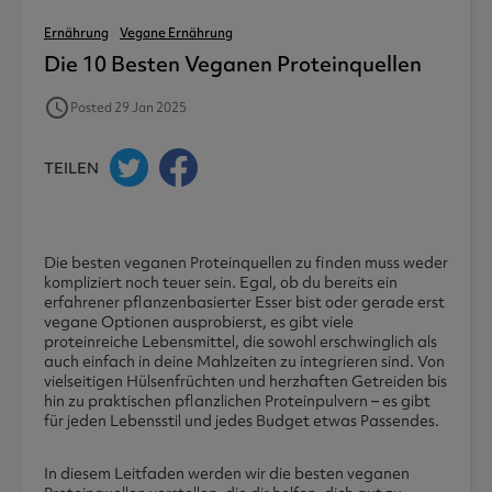
Ernährung
Vegane Ernährung
Die 10 Besten Veganen Proteinquellen
access_time
Posted 29 Jan 2025
TEILEN
Die besten veganen Proteinquellen zu finden muss weder
kompliziert noch teuer sein. Egal, ob du bereits ein
erfahrener pflanzenbasierter Esser bist oder gerade erst
vegane Optionen ausprobierst, es gibt viele
proteinreiche Lebensmittel, die sowohl erschwinglich als
auch einfach in deine Mahlzeiten zu integrieren sind. Von
vielseitigen Hülsenfrüchten und herzhaften Getreiden bis
hin zu praktischen pflanzlichen Proteinpulvern – es gibt
für jeden Lebensstil und jedes Budget etwas Passendes.
In diesem Leitfaden werden wir die besten veganen