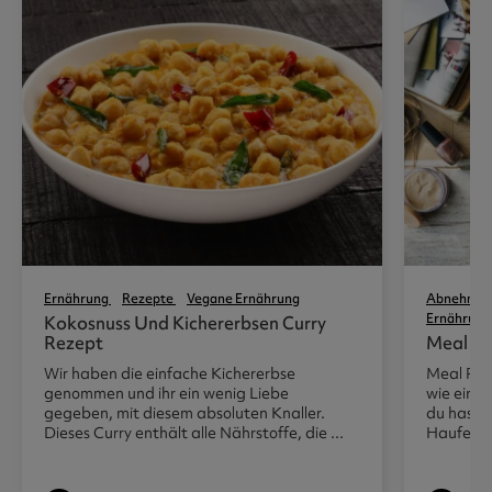
Ernährung
Rezepte
Vegane Ernährung
Abnehme
Ernährung
Kokosnuss Und Kichererbsen Curry
Rezept
Meal Pr
Wir haben die einfache Kichererbse
Meal Pre
genommen und ihr ein wenig Liebe
wie eine
gegeben, mit diesem absoluten Knaller.
du hast v
Dieses Curry enthält alle Nährstoffe, die ...
Haufen v