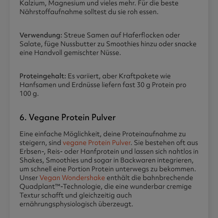
Kalzium, Magnesium und vieles mehr. Für die beste
Nährstoffaufnahme solltest du sie roh essen.
Verwendung:
Streue Samen auf Haferflocken oder
Salate, füge Nussbutter zu Smoothies hinzu oder snacke
eine Handvoll gemischter Nüsse.
Proteingehalt:
Es variiert, aber Kraftpakete wie
Hanfsamen und Erdnüsse liefern fast 30 g Protein pro
100 g.
6. Vegane Protein Pulver
Eine einfache Möglichkeit, deine Proteinaufnahme zu
steigern, sind
vegane Protein Pulver
. Sie bestehen oft aus
Erbsen-, Reis- oder Hanfprotein und lassen sich nahtlos in
Shakes, Smoothies und sogar in Backwaren integrieren,
um schnell eine Portion Protein unterwegs zu bekommen.
Unser
Vegan Wondershake
enthält die bahnbrechende
Quadplant™-Technologie, die eine wunderbar cremige
Textur schafft und gleichzeitig auch
ernährungsphysiologisch überzeugt.