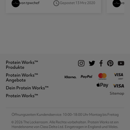
access_time
von tpwchef
Gepostet 13 Mrz 2020
von A
Protein Works™
Produkte
Protein Works™
Proteinshakes
Angebote
Vegan
Protein Snacks
Dein Protein Works™
Wofür Wir Stehen
Nussbutter
Sitemap
Preisversprechen
Protein Works™
Bestellung Verfolgen
Tabletten & Kapseln
Freunde Empfehlen
Konto Erstellen
Aminos & Creatin
Studentenrabatt
Kooperationen
Mein Konto
Accessoires
The Lockerroom
Handelsprogramm
Lieferoptionen
Protein Works™ Angebote
Protein Works™-Punkte
Öffnungszeiten Kundendservice: 10:00-18:00 Uhr Montag bis Freitag
Kontakt Aufnehmen
Bedingungen
© 2026 The Lockerroom. Alle Rechte vorbehalten. Protein Works ist ein
Rückgabe- &
AGB
Handelsname von Class Delta Ltd. Eingetragen in England und Wales.
Erstattungsbedingungen