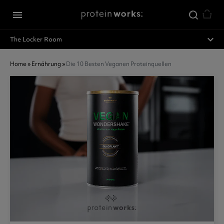
Zum Hauptinhalt springen
menu
expand_less
The Locker Room
Home
»
Ernährung
»
Die 10 Besten Veganen Proteinquellen