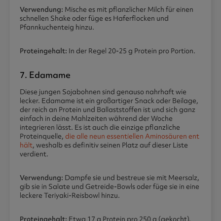
Verwendung:
Mische es mit pflanzlicher Milch für einen
schnellen Shake oder füge es Haferflocken und
Pfannkuchenteig hinzu.
Proteingehalt:
In der Regel 20-25 g Protein pro Portion.
7. Edamame
Diese jungen Sojabohnen sind genauso nahrhaft wie
lecker. Edamame ist ein großartiger Snack oder Beilage,
der reich an Protein und Ballaststoffen ist und sich ganz
einfach in deine Mahlzeiten während der Woche
integrieren lässt. Es ist auch die einzige pflanzliche
Proteinquelle,
die alle neun essentiellen Aminosäuren ent
hält
, weshalb es definitiv seinen Platz auf dieser Liste
verdient.
Verwendung:
Dampfe sie und bestreue sie mit Meersalz,
gib sie in Salate und Getreide-Bowls oder füge sie in eine
leckere Teriyaki-Reisbowl hinzu.
Proteingehalt:
Etwa 17 g Protein pro 250 g (gekocht).