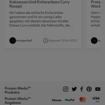
Kokosnuss Und Kichererbsen Curry
Protein
Rezept
Wackel
Wir haben die einfache Kichererbse
Gönn dir
genommen und ihr ein wenig Liebe
Mojito-G
gegeben, mit diesem absoluten Knaller.
erfrische
Dieses Curry enthält alle Nährstoffe, die ...
erhalten.
access_time
von tpwchef
Gepostet 13 Mrz 2020
von g
Protein Works™
Produkte
Protein Works™
Proteinshakes
Angebote
Vegan