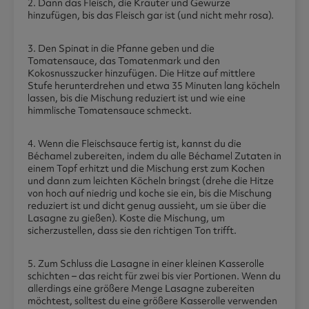
2. Dann das Fleisch, die Kräuter und Gewürze
hinzufügen, bis das Fleisch gar ist (und nicht mehr rosa).
3. Den Spinat in die Pfanne geben und die
Tomatensauce, das Tomatenmark und den
Kokosnusszucker hinzufügen. Die Hitze auf mittlere
Stufe herunterdrehen und etwa 35 Minuten lang köcheln
lassen, bis die Mischung reduziert ist und wie eine
himmlische Tomatensauce schmeckt.
4. Wenn die Fleischsauce fertig ist, kannst du die
Béchamel zubereiten, indem du alle Béchamel Zutaten in
einem Topf erhitzt und die Mischung erst zum Kochen
und dann zum leichten Köcheln bringst (drehe die Hitze
von hoch auf niedrig und koche sie ein, bis die Mischung
reduziert ist und dicht genug aussieht, um sie über die
Lasagne zu gießen). Koste die Mischung, um
sicherzustellen, dass sie den richtigen Ton trifft.
5. Zum Schluss die Lasagne in einer kleinen Kasserolle
schichten – das reicht für zwei bis vier Portionen. Wenn du
allerdings eine größere Menge Lasagne zubereiten
möchtest, solltest du eine größere Kasserolle verwenden