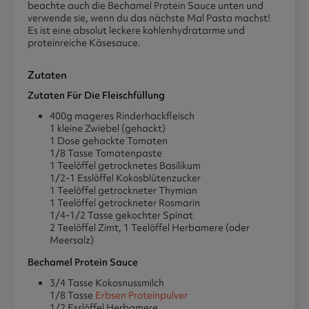
beachte auch die Bechamel Protein Sauce unten und
verwende sie, wenn du das nächste Mal Pasta machst!
Es ist eine absolut leckere kohlenhydratarme und
proteinreiche Käsesauce.
Zutaten
Zutaten Für Die Fleischfüllung
400g mageres Rinderhackfleisch
1 kleine Zwiebel (gehackt)
1 Dose gehackte Tomaten
1/8 Tasse Tomatenpaste
1 Teelöffel getrocknetes Basilikum
1/2-1 Esslöffel Kokosblütenzucker
1 Teelöffel getrockneter Thymian
1 Teelöffel getrockneter Rosmarin
1/4-1/2 Tasse gekochter Spinat
2 Teelöffel Zimt, 1 Teelöffel Herbamere (oder
Meersalz)
Bechamel Protein Sauce
3/4 Tasse Kokosnussmilch
1/8 Tasse
Erbsen Proteinpulver
1/2 Esslöffel Herbamere