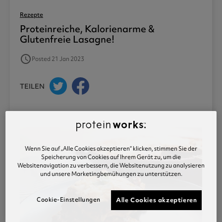
Rezepte
Proteinreiche, Kalorienarme &
Glutenfreie Lasagne!
access_time
Posted 21 Jan 2023
TEILEN
Wenn Sie auf „Alle Cookies akzeptieren“ klicken, stimmen Sie der
Speicherung von Cookies auf Ihrem Gerät zu, um die
Websitenavigation zu verbessern, die Websitenutzung zu analysieren
und unsere Marketingbemühungen zu unterstützen.
Cookie-Einstellungen
Alle Cookies akzeptieren