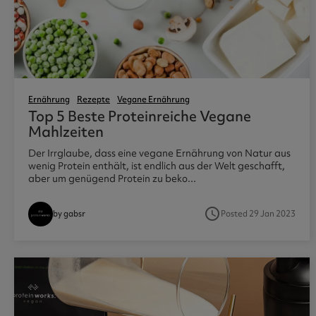
Trinkmahlzeiten
Weight Gai
Magnesium
Diät Shakes
GLP-1 Freundlich
Aminosäuren
Omega 3
BCAA
Omega 3 Ul
Fokus Und Energie
Zubehör
Ernährung
Rezepte
Vegane Ernährung
Top 5 Beste Proteinreiche Vegane
Protein Coffee Coolers
Protein Sha
Mahlzeiten
Endless Nootropic
Wasserflas
Der Irrglaube, dass eine vegane Ernährung von Natur aus
Endless Coffee
wenig Protein enthält, ist endlich aus der Welt geschafft,
Preworkout Booster
aber um genügend Protein zu beko...
access_time
Posted 29 Jan 2023
by gabsr