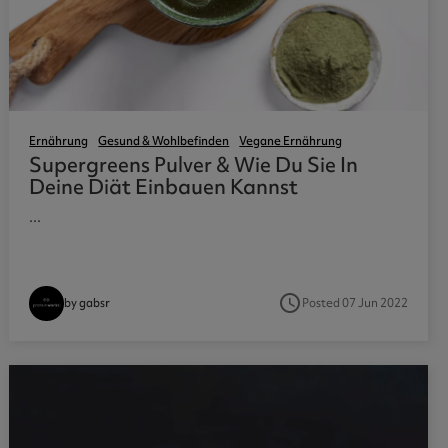
Ernährung
Gesund & Wohlbefinden
Vegane Ernährung
Supergreens Pulver & Wie Du Sie In
Deine Diät Einbauen Kannst
...
access_time
Posted 07 Jun 2022
by gabsr