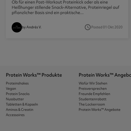
Ob für einen Post-Workout Proteinkick oder als eine
Heißhunger stillende Snack-Alternative, Proteinriegel auf
pflanzlicher Basis sind ein praktische...
access_time
Posted 01 Okt 2020
by Andrés V.
Protein Works™ Produkte
Protein Works™ Angeb
Proteinshakes
Wofür Wir Stehen
Vegan
Preisversprechen
Protein Snacks
Freunde Empfehlen
Nussbutter
Studentenrabatt
Tabletten & Kapseln
The Lockerroom
Aminos & Creatin
Protein Works™ Angebote
Accessoires