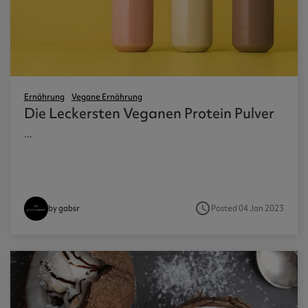
ner
Collagen
tra
Ernährung
Vegane Ernährung
Die Leckersten Veganen Protein Pulver
kers
...
chen
access_time
Posted 04 Jan 2023
by gabsr