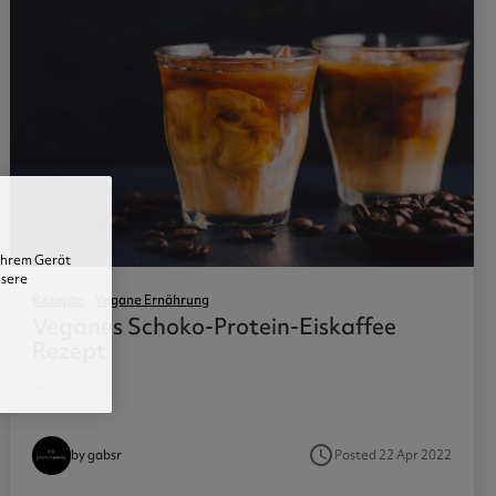
 Ihrem Gerät
nsere
Rezepte
Vegane Ernährung
Veganes Schoko-Protein-Eiskaffee
Rezept
...
access_time
Posted 22 Apr 2022
by gabsr