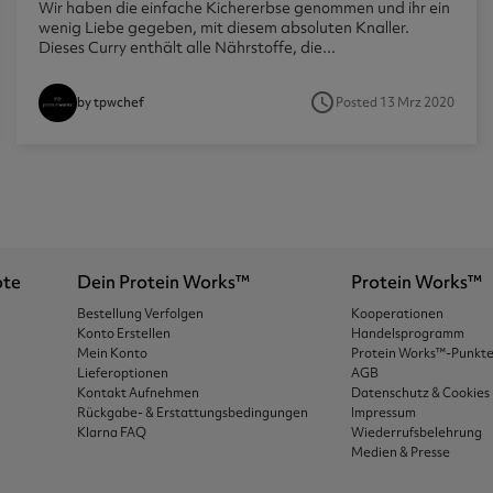
Wir haben die einfache Kichererbse genommen und ihr ein
wenig Liebe gegeben, mit diesem absoluten Knaller.
Dieses Curry enthält alle Nährstoffe, die...
access_time
Posted 13 Mrz 2020
by tpwchef
ote
Dein Protein Works™
Protein Works™
Bestellung Verfolgen
Kooperationen
Konto Erstellen
Handelsprogramm
Mein Konto
Protein Works™-Punkt
Lieferoptionen
AGB
Kontakt Aufnehmen
Datenschutz & Cookies
Rückgabe- & Erstattungsbedingungen
Impressum
Klarna FAQ
Wiederrufsbelehrung
Medien & Presse