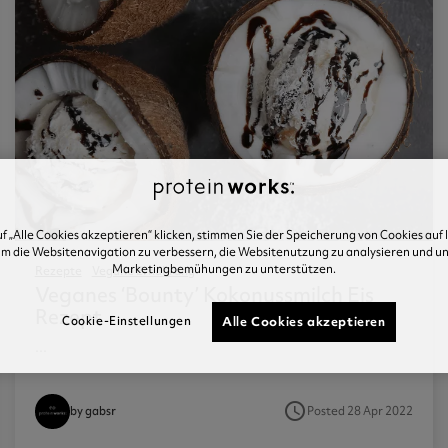
f „Alle Cookies akzeptieren“ klicken, stimmen Sie der Speicherung von Cookies auf
um die Websitenavigation zu verbessern, die Websitenutzung zu analysieren und u
Marketingbemühungen zu unterstützen.
Rezepte
Vegane Ernährung
Veganes ‘bounty’ Kokonussmilch Eis
Rezept
Alle Cookies akzeptieren
Cookie-Einstellungen
...
access_time
Posted 28 Apr 2022
by gabsr