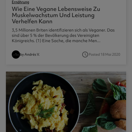
Ernährung
Wie Eine Vegane Lebensweise Zu
Muskelwachstum Und Leistung
Verhelfen Kann
3,5 Millionen Briten identifizieren sich als Veganer. Das
sind über 5 % der Bevölkerung des Vereinigten
Königreichs. (1) Eine Sache, die manche Men...
access_time
by Andrés V.
Posted 18 Mai 2020