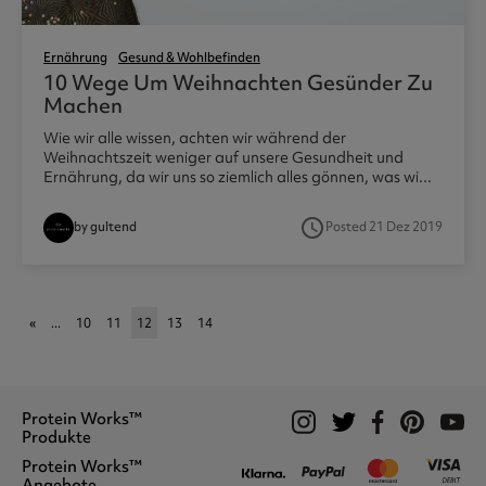
Ernährung
Gesund & Wohlbefinden
10 Wege Um Weihnachten Gesünder Zu
Machen
Wie wir alle wissen, achten wir während der
Weihnachtszeit weniger auf unsere Gesundheit und
Ernährung, da wir uns so ziemlich alles gönnen, was wi...
access_time
by gultend
Posted 21 Dez 2019
«
...
10
11
12
13
14
Protein Works™
Produkte
Protein Works™
Proteinshakes
Angebote