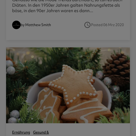
Diäten. In den 1950er Jahren galten Nahrungsfette als
böse, in den 90er Jahren waren es dann...
access_time
by Matthew Smith
Posted 06 Mrz 2020
1
Ernährung
Gesund &