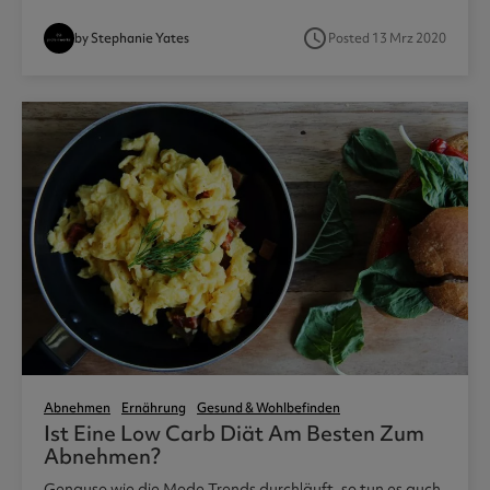
access_time
by Stephanie Yates
Posted 13 Mrz 2020
Abnehmen
Ernährung
Gesund & Wohlbefinden
Ist Eine Low Carb Diät Am Besten Zum
Abnehmen?
Genauso wie die Mode Trends durchläuft, so tun es auch