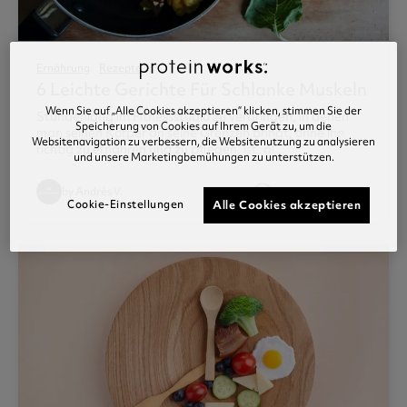
Ernährung
Rezepte
6 Leichte Gerichte Für Schlanke Muskeln
Wenn Sie auf „Alle Cookies akzeptieren“ klicken, stimmen Sie der
Stundenlang im Fitnessstudio zu verbringen, in denen
Speicherung von Cookies auf Ihrem Gerät zu, um die
man seinen Körper an seine Grenzen bringt, ohne ihn
Websitenavigation zu verbessern, die Websitenutzung zu analysieren
richtig zu ernähren und zu pflegen, ist, al...
und unsere Marketingbemühungen zu unterstützen.
access_time
by Andrés V.
Posted 07 Mai 2020
Cookie-Einstellungen
Alle Cookies akzeptieren