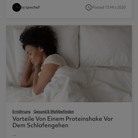
access_time
by tpwchef
Posted 13 Mrz 2020
Ernährung
Gesund & Wohlbefinden
Vorteile Von Einem Proteinshake Vor
Dem Schlafengehen
...