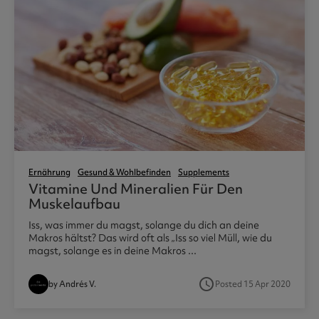
Ernährung
Gesund & Wohlbefinden
Supplements
Vitamine Und Mineralien Für Den
Muskelaufbau
Iss, was immer du magst, solange du dich an deine
Makros hältst? Das wird oft als „Iss so viel Müll, wie du
magst, solange es in deine Makros ...
access_time
by Andrés V.
Posted 15 Apr 2020