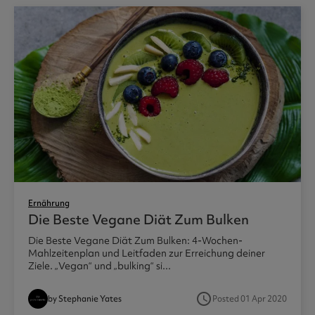
Ernährung
Die Beste Vegane Diät Zum Bulken
Die Beste Vegane Diät Zum Bulken: 4-Wochen-
Mahlzeitenplan und Leitfaden zur Erreichung deiner
Ziele. „Vegan“ und „bulking“ si...
access_time
by Stephanie Yates
Posted 01 Apr 2020